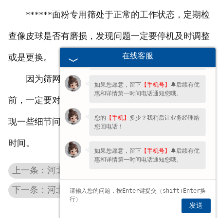
******面粉专用筛处于正常的工作状态，定期检
欢迎您的咨询，期待为您服务!
查像皮球是否有磨损，发现问题一定要停机及时调整
您好呀～很高兴为您服务！😊 有什么问
在线客服
或是更换。
题都可以跟我说哦。
因为筛网是磨损比较严重的部件，在开机工作之
如果您愿意，留下
【手机号】
🔔后续有优
惠和详情第一时间电话通知您哦。
前，一定要对筛网进行检查，只有这样做才能及时发
您的
【手机】
多少？我稍后让业务经理给
现一些细节问题，******面粉专用筛的使用效果以及
您回电话！
时间。
如果您愿意，留下
【手机号】
🔔后续有优
惠和详情第一时间电话通知您哦。
上一条：河北面粉筛
下一条：河北家用筛
发送